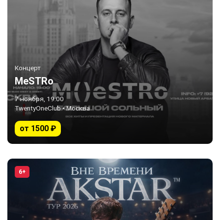
Концерт
MeSTRo
7 ноября, 19:00
TwentyOneClub • Москва
от 1500 ₽
6+