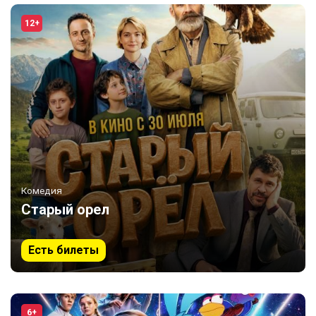
12+
Комедия
Старый орел
Есть билеты
6+