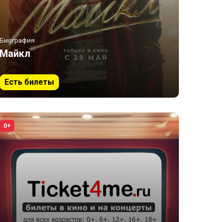
Биография
Майкл
Есть билеты
0+