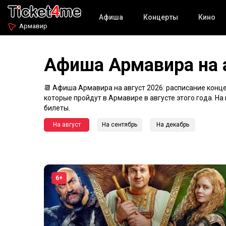
Афиша
Концерты
Кино
Армавир
Афиша Армавира на 
📆 Афиша Армавира на август 2026: расписание концер
которые пройдут в Армавире в августе этого года. Н
билеты.
На август
На сентябрь
На декабрь
6+