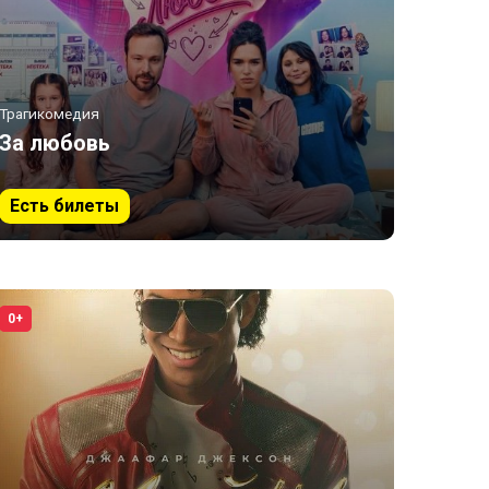
Трагикомедия
За любовь
Есть билеты
0+