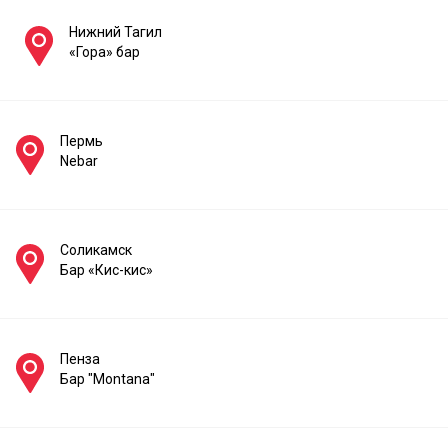
Нижний Тагил
«Гора» бар
Пермь
Nebar
Соликамск
Бар «Кис-кис»
Пенза
Бар "Montana"