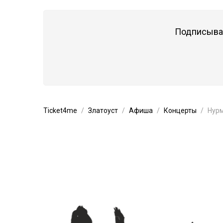
Подписывай
Ticket4me
Златоуст
Афиша
Концерты
Нурм