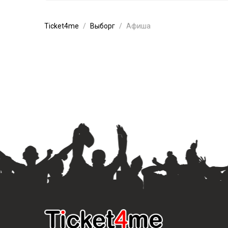
Ticket4me
Выборг
Афиша