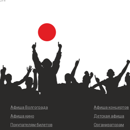
CHI
Афиша Волгограда
Афиша концертов
Афиша кино
Детская афиша
Покупателям билетов
Организаторам