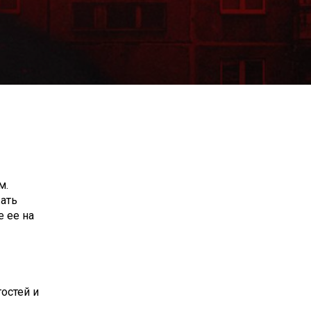
м.
жать
е ее на
остей и