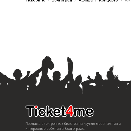
Ticket4me
Волгоград
Афиша
Концерты
AR
Продажа электронных билетов на крутые мероприятия и
интересные события в Волгограде.