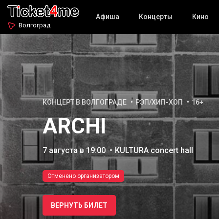
Афиша
Концерты
Кино
Волгоград
КОНЦЕРТ В ВОЛГОГРАДЕ
РЭП/ХИП-ХОП
16+
ARCHI
7 августа в 19:00
KULTURA concert hall
Отменено организатором
ВЕРНУТЬ БИЛЕТ