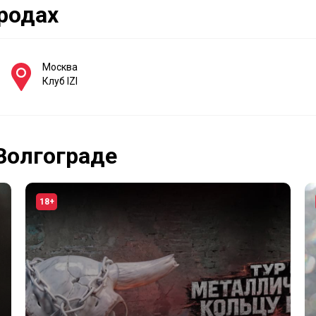
ородах
Москва
Клуб IZI
Волгограде
18+