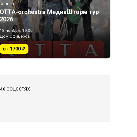
Концерт
ОТТА-orchestra МедиаШторм тур
2026
18 ноября, 19:00
Дом Офицеров
от 1700 ₽
их соцсетях