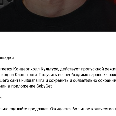
лощадки.
агается Концерт холл Культура, действует пропускной режи
од на Карте гостя. Получить ее, необходимо заранее - на
его сайта kulturahall.ru. и сохранить и обязательно сохранит
) или в приложение SabyGet.
и.
ельно сделайте предзаказ. Ожидается большое количество г