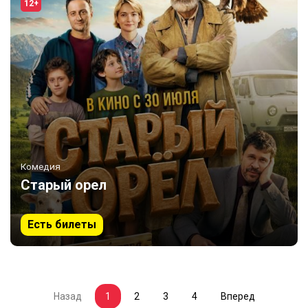
12+
Комедия
Старый орел
Есть билеты
Назад
1
2
3
4
Вперед
(current)