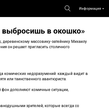
Информация
е выбросишь в окошко»
к, деревенскому массовику-затейнику Михаилу
ния он решает пригласить столичного
еда комических недоразумений: каждый видит в
зятя или таинственного авантюриста.
 фон дополняют комичные ситуации,
равнодушными зрителей, которые всегда со