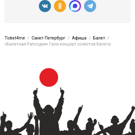
Ticket4me
Санкт-Петербург
Афиша
Балет
«Балетная Рапсодия».Гала-концерт солистов балета.