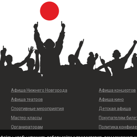
Афиша Нижнего Новгорода
Афиша концертов
Афиша театров
Афиша кино
Спортивные мероприятия
Детская афиша
Мастер-классы
Покупателям биле
Организаторам
Политика конфид