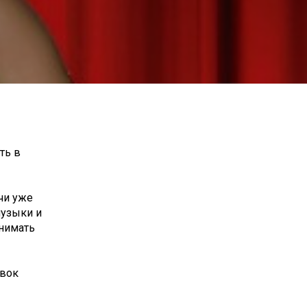
ть в
чи уже
музыки и
инимать
овок