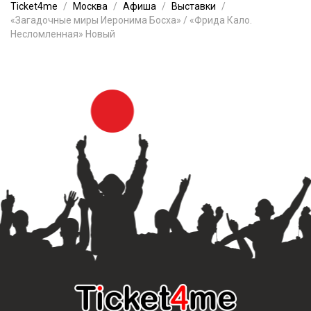
Ticket4me
Москва
Афиша
Выставки
«Загадочные миры Иеронима Босха» / «Фрида Кало.
Несломленная» Новый