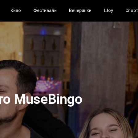
Кино
Фестивали
Вечеринки
Шоу
Спорт
то MuseBingo