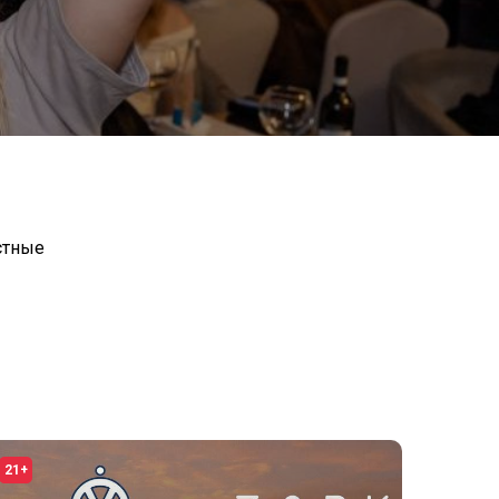
стные
21+