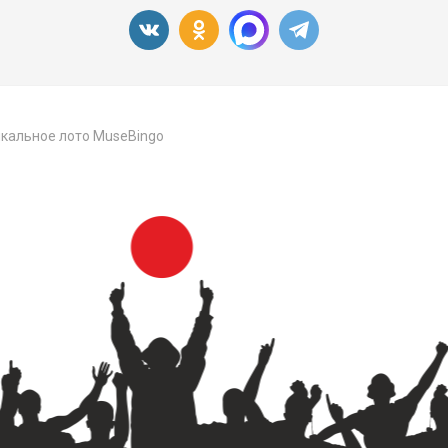
кальное лото MuseBingo