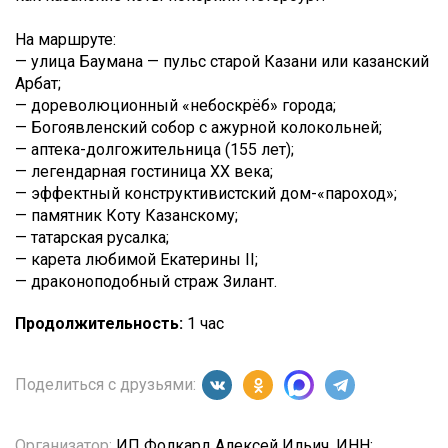
На маршруте:
— улица Баумана — пульс старой Казани или казанский
Арбат;
— дореволюционный «небоскрёб» города;
— Богоявленский собор с ажурной колокольней;
— аптека-долгожительница (155 лет);
— легендарная гостиница XX века;
— эффектный конструктивистский дом-«пароход»;
— памятник Коту Казанскому;
— татарская русалка;
— карета любимой Екатерины II;
— драконоподобный страж Зилант.
Продолжительность:
1 час
Поделиться с друзьями:
Организатор:
ИП Фолкард Алексей Ильич, ИНН: