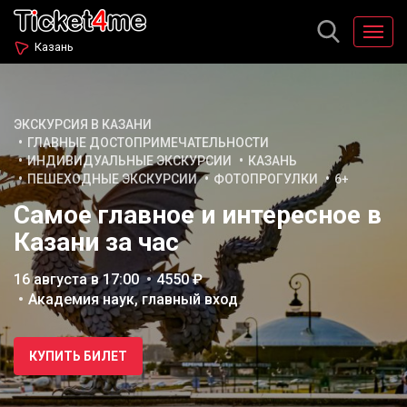
Казань
ЭКСКУРСИЯ В КАЗАНИ
ГЛАВНЫЕ ДОСТОПРИМЕЧАТЕЛЬНОСТИ
ИНДИВИДУАЛЬНЫЕ ЭКСКУРСИИ
КАЗАНЬ
ПЕШЕХОДНЫЕ ЭКСКУРСИИ
ФОТОПРОГУЛКИ
6+
Самое главное и интересное в
Казани за час
16 августа в 17:00
4550 ₽
Академия наук, главный вход
КУПИТЬ БИЛЕТ