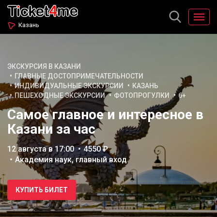
Казань
ЭКСКУРСИЯ В КАЗАНИ
ГЛАВНЫЕ ДОСТОПРИМЕЧАТЕЛЬНОСТИ
ИНДИВИДУАЛЬНЫЕ ЭКСКУРСИИ
КАЗАНЬ
ПЕШЕХОДНЫЕ ЭКСКУРСИИ
ФОТОПРОГУЛКИ
6+
Самое главное и интересное в
Казани за час
12 августа в 17:00
4550 ₽
Академия наук, главный вход
КУПИТЬ БИЛЕТ