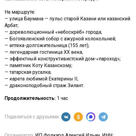
На маршруте:
— улица Баумана — пульс старой Казани или казанский
Арбат;
— дореволюционный «небоскрёб» города;
— Богоявленский собор с ажурной колокольней;
— аптека-долгожительница (155 лет);
— легендарная гостиница XX века;
— эффектный конструктивистский дом-«пароход»;
— памятник Коту Казанскому;
— татарская русалка;
— карета любимой Екатерины II;
— драконоподобный страж Зилант.
Продолжительность:
1 час
Поделиться с друзьями:
Организатор:
ИП Фолкард Алексей Ильич, ИНН: