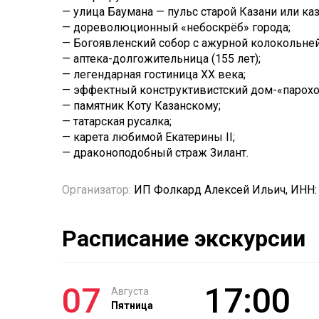
— улица Баумана — пульс старой Казани или каз
— дореволюционный «небоскрёб» города;
— Богоявленский собор с ажурной колокольней
— аптека-долгожительница (155 лет);
— легендарная гостиница XX века;
— эффектный конструктивистский дом-«парохо
— памятник Коту Казанскому;
— татарская русалка;
— карета любимой Екатерины II;
— драконоподобный страж Зилант.
Организатор:
ИП Фолкард Алексей Ильич, ИНН:
Расписание экскурсии
07
17:00
Августа
Пятница