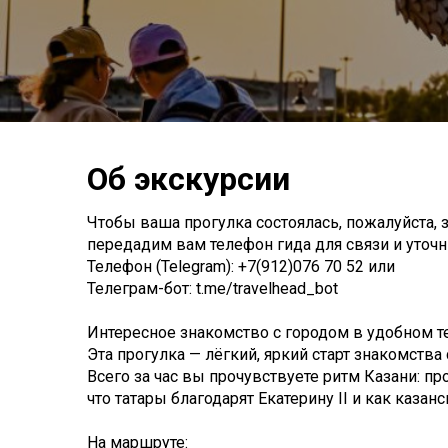
Об экскурсии
Чтобы ваша прогулка состоялась, пожалуйста, з
передадим вам телефон гида для связи и уточни
Телефон (Telegram): +7(912)076 70 52 или
Телеграм-бот: t.me/travelhead_bot
Интересное знакомство с городом в удобном т
Эта прогулка — лёгкий, яркий старт знакомства 
Всего за час вы прочувствуете ритм Казани: пр
что татары благодарят Екатерину II и как казан
На маршруте: