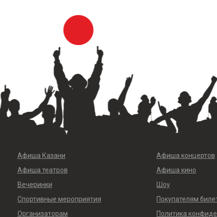
Афиша Казани
Афиша концертов
Афиша театров
Афиша кино
Вечеринки
Шоу
Спортивные мероприятия
Покупателям биле
Организаторам
Политика конфид