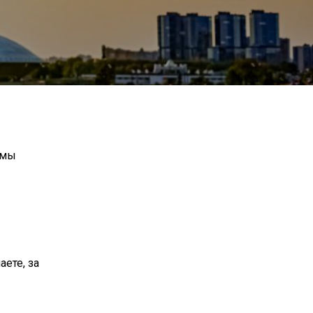
 мы
аете, за