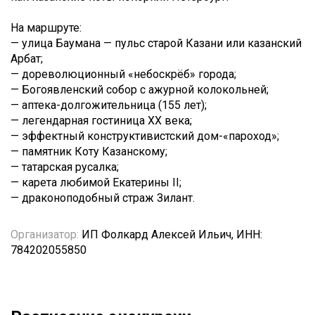
На маршруте:
— улица Баумана — пульс старой Казани или казанский
Арбат;
— дореволюционный «небоскрёб» города;
— Богоявленский собор с ажурной колокольней;
— аптека-долгожительница (155 лет);
— легендарная гостиница XX века;
— эффектный конструктивистский дом-«пароход»;
— памятник Коту Казанскому;
— татарская русалка;
— карета любимой Екатерины II;
— драконоподобный страж Зилант.
Организатор:
ИП Фолкард Алексей Ильич, ИНН:
784202055850