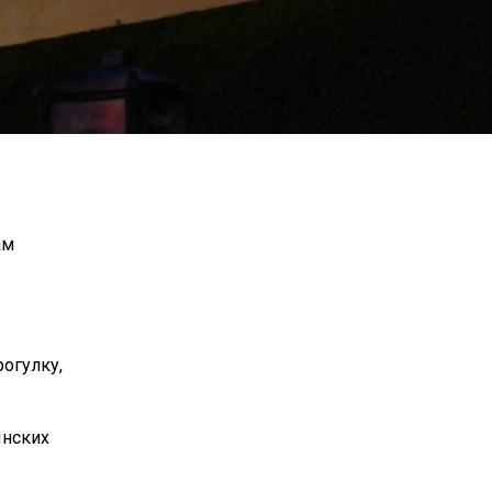
ам
огулку,
ынских