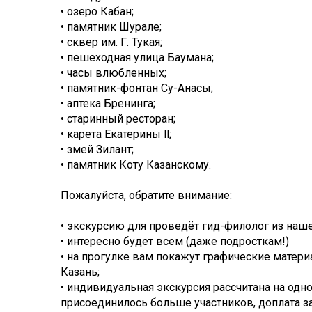
• озеро Кабан;
• памятник Шурале;
• сквер им. Г. Тукая;
• пешеходная улица Баумана;
• часы влюбленных;
• памятник-фонтан Су-Анасы;
• аптека Бренинга;
• старинный ресторан;
• карета Екатерины ll;
• змей Зилант;
• памятник Коту Казанскому.
Пожалуйста, обратите внимание:
• экскурсию для проведёт гид-филолог из наш
• интересно будет всем (даже подросткам!)
• на прогулке вам покажут графические мате
Казань;
• индивидуальная экскурсия рассчитана на одно
присоединилось больше участников, доплата за