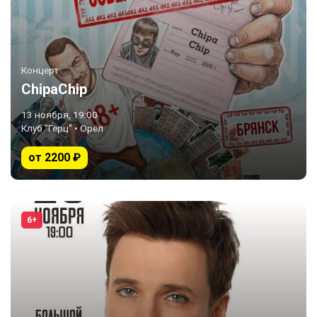
Концерт
ChipaChip
13 ноября, 19:00
Клуб "Герц" • Орёл
от 2200 ₽
6+