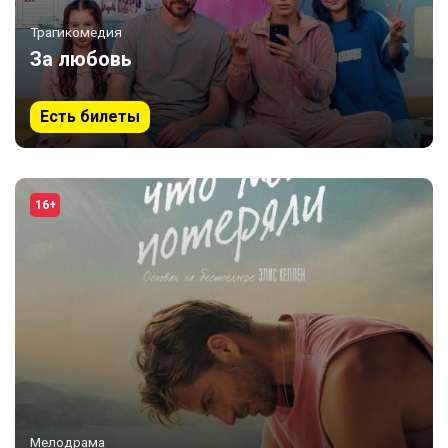
Трагикомедия
За любовь
Есть билеты
16+
Мелодрама