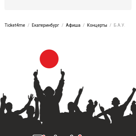
Ticket4me
Екатеринбург
Афиша
Концерты
Б.А.У.