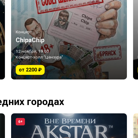
Концерт
ChipaChip
12 ноября, 19:00
Концерт-холл "Цензура"
от 2200 ₽
едних городах
6+