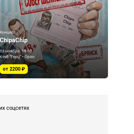
Концерт
ChipaChip
13 ноября, 19:00
Клуб "Герц" • Орёл
от 2200 ₽
их соцсетях