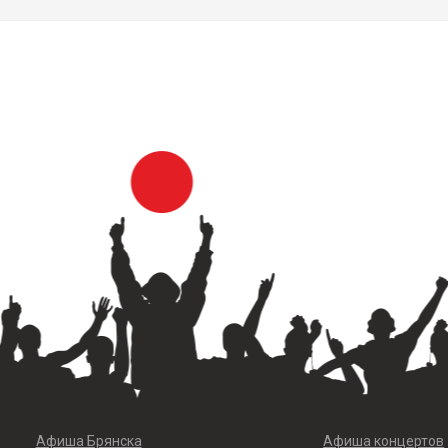
Афиша Брянска
Афиша концертов