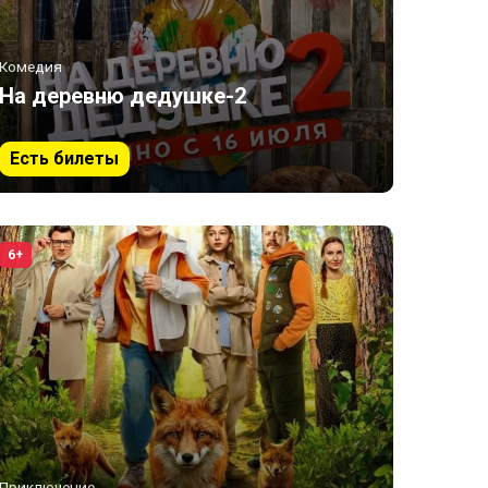
Комедия
На деревню дедушке-2
Есть билеты
6+
Приключение