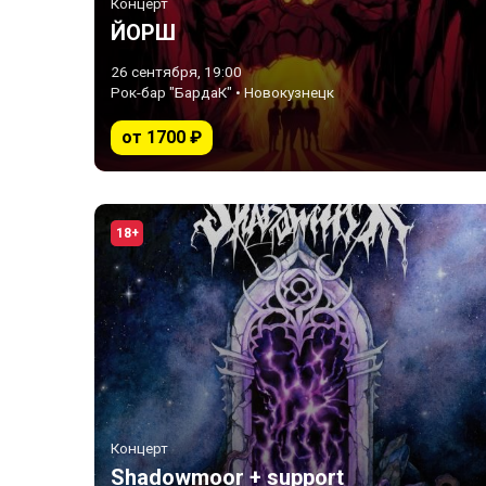
Концерт
ЙОРШ
26 сентября, 19:00
Рок-бар "БардаК" • Новокузнецк
от 1700 ₽
18+
Концерт
Shadowmoor + support