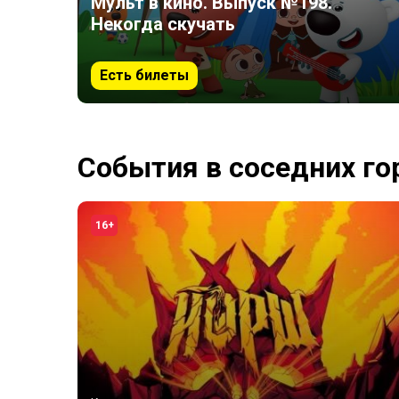
Мульт в кино. Выпуск №198.
Некогда скучать
Есть билеты
События в соседних го
16+