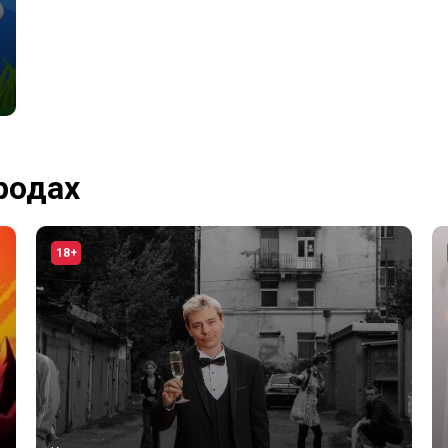
родах
18+