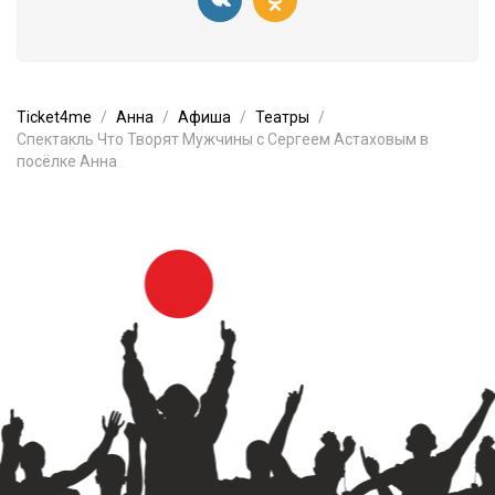
Ticket4me
Анна
Афиша
Театры
Спектакль Что Творят Мужчины с Сергеем Астаховым в
посёлке Анна