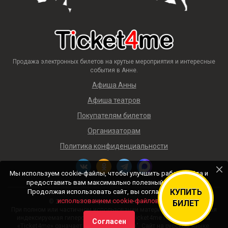
Продажа электронных билетов на крутые мероприятия и интересные
события в Анне.
Афиша Анны
Афиша театров
Покупателям билетов
Организаторам
Политика конфиденциальности
Мы используем cookie-файлы, чтобы улучшить работу сайта и
предоставить вам максимально полезный контент.
КУПИТЬ
Продолжая использовать сайт, вы соглашаетесь с
использованием cookie-файлов
.
© 2018 — 2026 Афиша и билеты «Ticket4me»
БИЛЕТ
При полном или частичном использовании материалов сайта прямая
индексируемая гиперссылка на https://ticket4me.ru/ обязательна.
Согласен
«Ticket4me» означает "Билеты для меня". Сайт на русском языке.