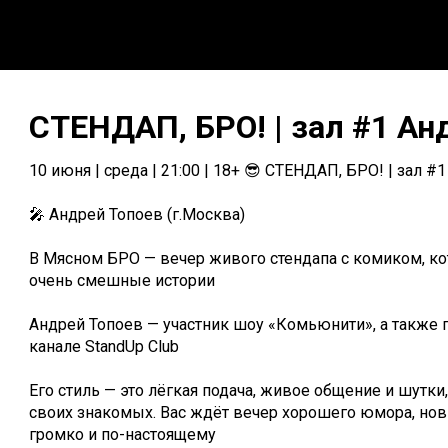
СТЕНДАП, БРО! | зал #1 Ан
10 июня | среда | 21:00 | 18+ 😎 СТЕНДАП, БРО! | зал #1
🎤 Андрей Топоев (г.Москва)
В Мясном БРО — вечер живого стендапа с комиком, к
очень смешные истории
Андрей Топоев — участник шоу «Комьюнити», а также 
канале StandUp Club
Его стиль — это лёгкая подача, живое общение и шутки
своих знакомых. Вас ждёт вечер хорошего юмора, новы
громко и по-настоящему