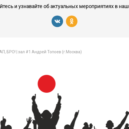
тесь и узнавайте об актуальных мероприятиях в наш
П, БРО! | зал #1 Андрей Топоев (г.Москва)