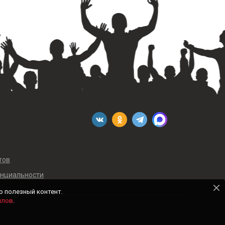
тов
енциальности
о полезный контент.
йлов
.