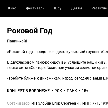
Кино
Фестивали
Шоу
Детям
Развитие
Роковой Год
Панки‑хой!
«Роковой год», продолжая дело культовой группы «Сект
В двухчасовом панк‑рок‑шоу вы услышите наши хиты, 
также хиты «Сектора Газа», при участии солистки ори
«Гребите ближе к динамикам, народ, сегодня с вами В.И
КОНЦЕРТ В ВОРОНЕЖЕ
РОК
ПАНК
18+
Организатор:
ИП Злобин Егор Сергеевич, ИНН: 7713193