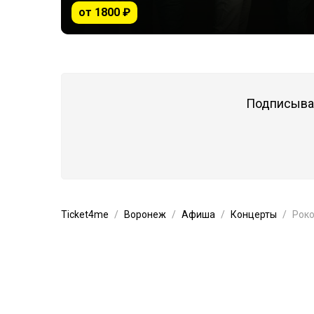
от 1800 ₽
Подписывай
Ticket4me
Воронеж
Афиша
Концерты
Роко