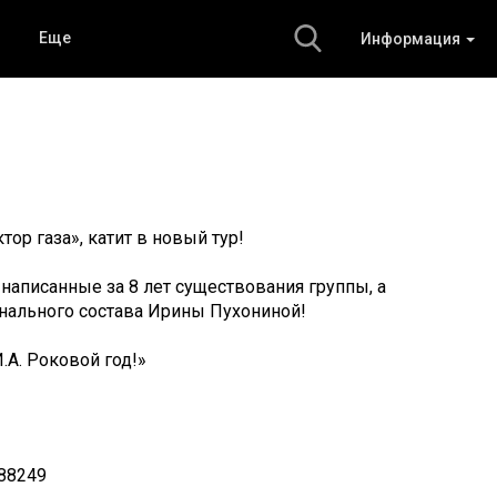
Еще
Информация
ор газа», катит в новый тур!
написанные за 8 лет существования группы, а
гинального состава Ирины Пухониной!
.А. Роковой год!»
88249