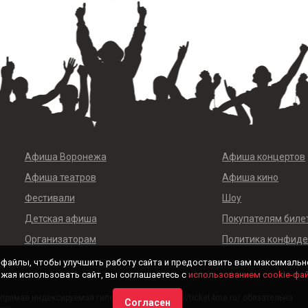
Афиша Воронежа
Афиша концертов
Афиша театров
Афиша кино
Фестивали
Шоу
Детская афиша
Покупателям биле
Организаторам
Политика конфид
-файлы, чтобы улучшить работу сайта и предоставить вам максимальн
жая использовать сайт, вы соглашаетесь с
использованием cookie-фа
рямая индексируемая гиперссылка на https://ticket4me.ru/ обязательна.
Согласен