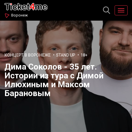
Воронеж
КОНЦЕРТ В ВОРОНЕЖЕ
STAND UP
18+
Дима Соколов - 35 лет.
Истории из тура с Димой
Илюхиным и Максом
Барановым