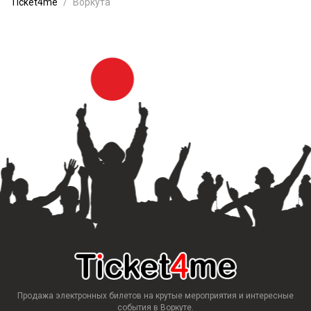
Ticket4me
Воркута
Продажа электронных билетов на крутые мероприятия и интересные
события в Воркуте.