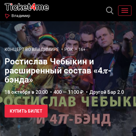
Владимир
КОНЦЕРТ ВО ВЛАДИМИРЕ
РОК
16+
Ростислав Чебыкин и
расширенный состав «4𝜋-
бэнда»
18 октября в 20:00
400 — 1100 ₽
Другой Бар 2.0
КУПИТЬ БИЛЕТ