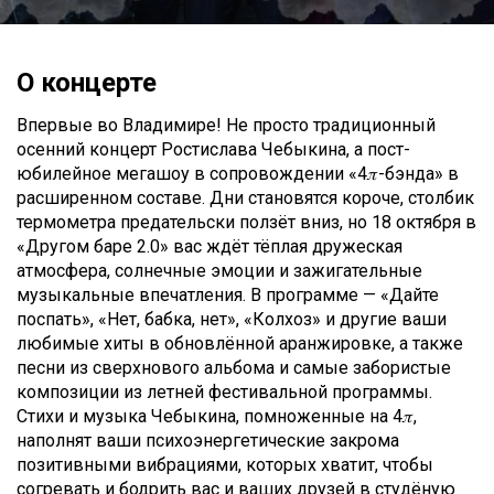
О концерте
Впервые во Владимире! Не просто традиционный
осенний концерт Ростислава Чебыкина, а пост-
юбилейное мегашоу в сопровождении «4𝜋-бэнда» в
расширенном составе. Дни становятся короче, столбик
термометра предательски ползёт вниз, но 18 октября в
«Другом баре 2.0» вас ждёт тёплая дружеская
атмосфера, солнечные эмоции и зажигательные
музыкальные впечатления. В программе — «Дайте
поспать», «Нет, бабка, нет», «Колхоз» и другие ваши
любимые хиты в обновлённой аранжировке, а также
песни из сверхнового альбома и самые забористые
композиции из летней фестивальной программы.
Стихи и музыка Чебыкина, помноженные на 4𝜋,
наполнят ваши психоэнергетические закрома
позитивными вибрациями, которых хватит, чтобы
согревать и бодрить вас и ваших друзей в студёную