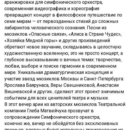
аранжировки для симфонического оркестра,
современная видеографика и хореография
превращают концерт в философское путешествие по
семи мирам — от первозданных стихий до сложных
лабиринтов человеческого сознания. Песни из
мюзиклов «Опасные связи», «Алиса в Стране Чудес»,
«Хозяйка Медной горы» и других произведений
обретают новое звучание, складываясь в целостную
художественную вселенную, это не просто концерт, а
глубокое высказывание о вечных темах: творчестве,
любви, выборе и поиске гармонии в современном
мире. Уникальная драматургическая концепция и
участие звезд мюзиклов Москвы и Санкт-Петербурга:
Ярослава Баярунаса, Веры Свешниковой, Анастасии
Вишневской и других...сделают этот проект значимым
событием для всех ценителей театра и музыки.
В этот вечер арии из авторских мюзиклов Театральной
компании Глеба Матвейчука прозвучат в
сопровождении Симфонического оркестра,
конечно же, вечер не обойдётся без эксклюзивных
премьер: впервые будут исполнены произведения из