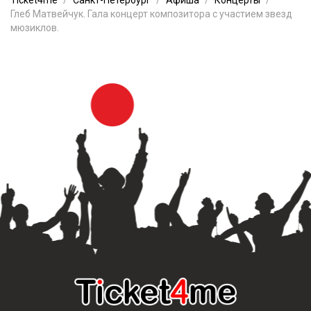
Ticket4me
Санкт-Петербург
Афиша
Концерты
Глеб Матвейчук. Гала концерт композитора с участием звезд
мюзиклов.