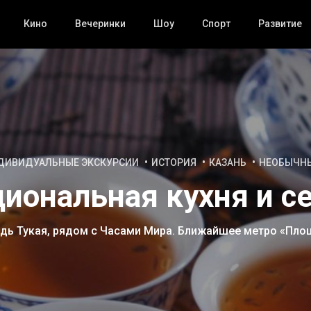
Кино
Вечеринки
Шоу
Спорт
Развитие
ДИВИДУАЛЬНЫЕ ЭКСКУРСИИ
ИСТОРИЯ
КАЗАНЬ
НЕОБЫЧН
циональная кухня и с
адь Тукая, рядом с Часами Мира. Ближайшее метро «Пло