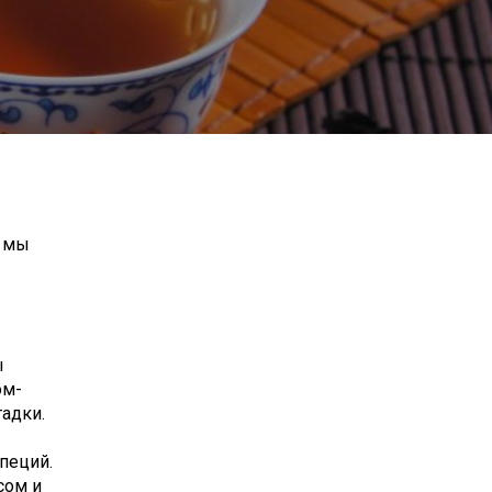
, мы
ы
ом-
адки.
пеций.
сом и