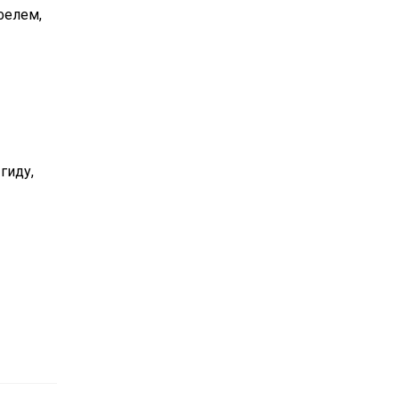
фелем,
гиду,