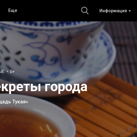
Еще
Информация
ЫЕ
0+
екреты города
щадь Тукая»