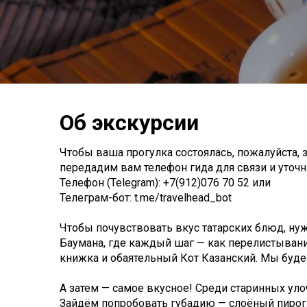
Об экскурсии
Чтобы ваша прогулка состоялась, пожалуйста, з
передадим вам телефон гида для связи и уточни
Телефон (Telegram): +7(912)076 70 52 или
Телеграм-бот: t.me/travelhead_bot
Чтобы почувствовать вкус татарских блюд, нуж
Баумана, где каждый шаг — как перелистывани
книжка и обаятельный Кот Казанский. Мы буде
А затем — самое вкусное! Среди старинных уло
Зайдём попробовать губадию — слоёный пирог с