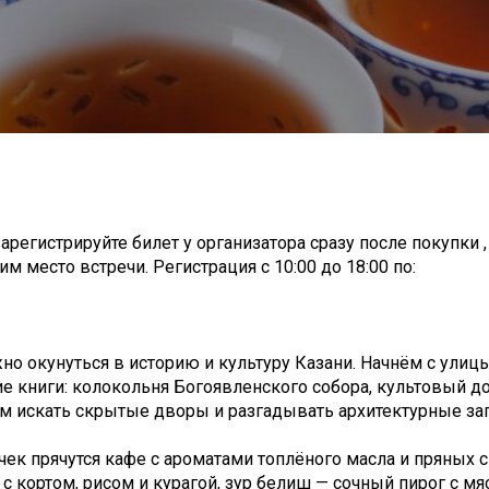
арегистрируйте билет у организатора сразу после покупки 
м место встречи. Регистрация с 10:00 до 18:00 по:
но окунуться в историю и культуру Казани. Начнём с улиц
е книги: колокольня Богоявленского собора, культовый д
м искать скрытые дворы и разгадывать архитектурные заг
чек прячутся кафе с ароматами топлёного масла и пряных с
 кортом, рисом и курагой, зур белиш — сочный пирог с мя