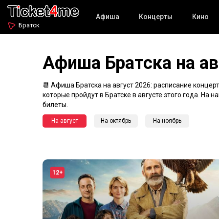
Афиша
Концерты
Кино
Братск
Афиша Братска на ав
📆 Афиша Братска на август 2026: расписание концерт
которые пройдут в Братске в августе этого года. На 
билеты.
На август
На октябрь
На ноябрь
12+