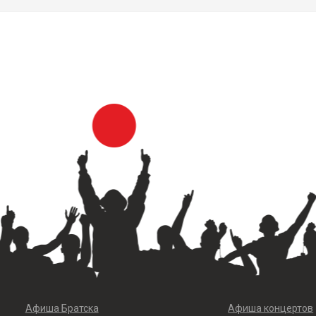
Афиша Братска
Афиша концертов