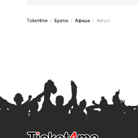
Ticket4me
Братск
Афиша
Август