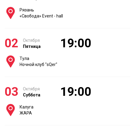
Рязань
«Свобода» Event - hall
02
19:00
Октября
Пятница
Тула
Ночной клуб "sQer"
03
19:00
Октября
Суббота
Калуга
ЖАРА