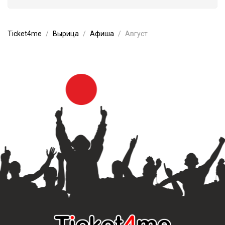
Ticket4me
Вырица
Афиша
Август