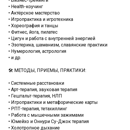
• Бизнес-тренинги
• Health-коучинг
• Актёрское мастерство
• Игропрактика и игротехника
• Хореография и танцы
• Фитнес, йога, пилатес
• Цигун и работа с внутренней энергией
• Эзотерика, шаманизм, славянские практики
• Нумерология, астрология
• и др.
🛠️ МЕТОДЫ, ПРИЕМЫ, ПРАКТИКИ:
• Системные расстановки
• Арт-терапия, звуковая терапия
• Гештальт-терапия, НЛП
• Игропрактики и метафорические карты
• РПТ-терапия, тетахиллинг
• Работа с мышечными зажимами
• Юмейхо и Оннури Су-Джок терапия
• Холотропное дыхание