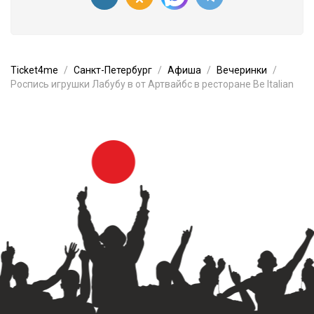
Ticket4me
Санкт-Петербург
Афиша
Вечеринки
Роспись игрушки Лабубу в от Артвайбс в ресторане Be Italian