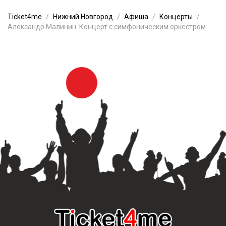
Ticket4me
Нижний Новгород
Афиша
Концерты
Александр Малинин. Концерт с симфоническим оркестром