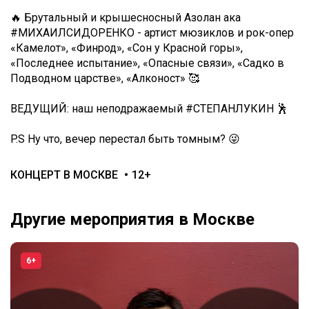
🔥 Брутальный и крышесносный Азолан ака
#МИХАИЛСИДОРЕНКО - артист мюзиклов и рок-опер
«Камелот», «Финрод», «Сон у Красной горы»,
«Последнее испытание», «Опасные связи», «Садко в
Подводном царстве», «Алконост» 🥰
ВЕДУЩИЙ: наш неподражаемый #СТЕПАНЛУКИН 🕺
P.S Ну что, вечер перестал быть томным? 😜
КОНЦЕРТ В МОСКВЕ
12+
Другие мероприятия в Москве
6+