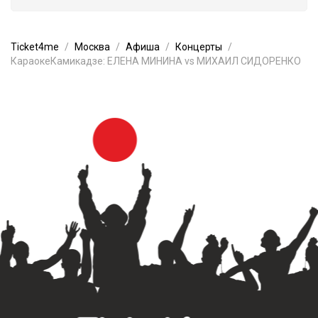
Ticket4me
Москва
Афиша
Концерты
КараокеКамикадзе: ЕЛЕНА МИНИНА vs МИХАИЛ СИДОРЕНКО