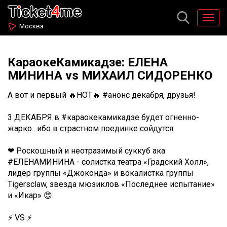
Москва
КараокеКамикадзе: ЕЛЕНА
МИНИНА vs МИХАИЛ СИДОРЕНКО
А вот и первый 🔥HOT🔥 #анонс декабря, друзья!
3 ДЕКАБРЯ в #караокекамикадзе будет огненно-
жарко.. ибо в страстном поединке сойдутся:
❤ Роскошный и неотразимый суккуб ака
#ЕЛЕНАМИНИНА - солистка театра «Градский Холл»,
лидер группы «Джоконда» и вокалистка группы
Tigersclaw, звезда мюзиклов «Последнее испытание»
и «Икар» 😍
⚡ VS ⚡