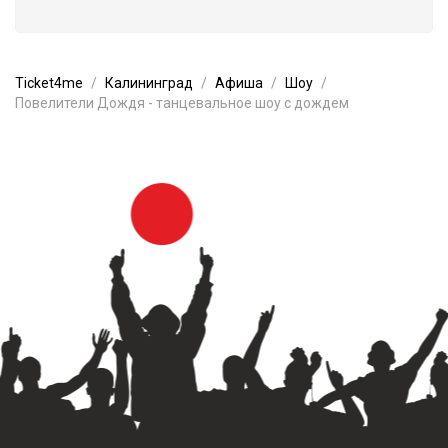
Ticket4me
Калининград
Афиша
Шоу
Повелители Дождя - танцевальное шоу с дождем