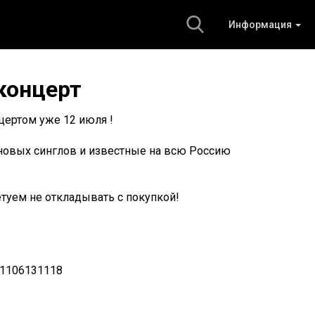
Информация
концерт
цертом уже 12 июля !
новых синглов и известные на всю Россию
етуем не откладывать с покупкой!
81106131118