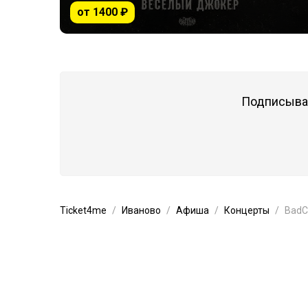
от 1400 ₽
Подписывай
Ticket4me
Иваново
Афиша
Концерты
BadC