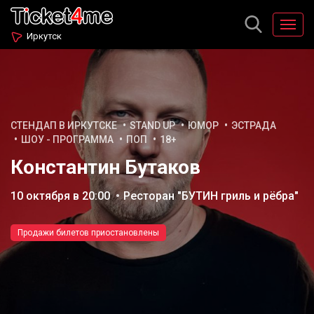
Иркутск
СТЕНДАП В ИРКУТСКЕ
STAND UP
ЮМОР
ЭСТРАДА
ШОУ - ПРОГРАММА
ПОП
18+
Константин Бутаков
10 октября в 20:00
Ресторан "БУТИН гриль и рёбра"
Продажи билетов приостановлены