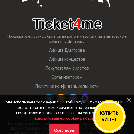
Продажа электронных билетов на крутые мероприятия и интересные
события в Дмитрове.
Афиша Дмитрова
Афиша концертов
Покупателям билетов
Организаторам
Политика конфиденциальности
Мы используем cookie-файлы, чтобы улучшить работу сайта и
предоставить вам максимально полезный контент.
КУПИТЬ
Продолжая использовать сайт, вы соглашаетесь с
использованием cookie-файлов
.
© 2018 — 2026 Афиша и билеты «Ticket4me»
БИЛЕТ
При полном или частичном использовании материалов сайта прямая
индексируемая гиперссылка на https://ticket4me.ru/ обязательна.
Согласен
«Ticket4me» означает "Билеты для меня". Сайт на русском языке.