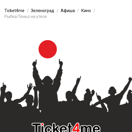
Ticket4me
Зеленоград
Афиша
Кино
Рыбка Поньо на утесе