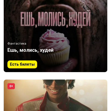
Фантастика
Ешь, молись, худей
Есть билеты
0+