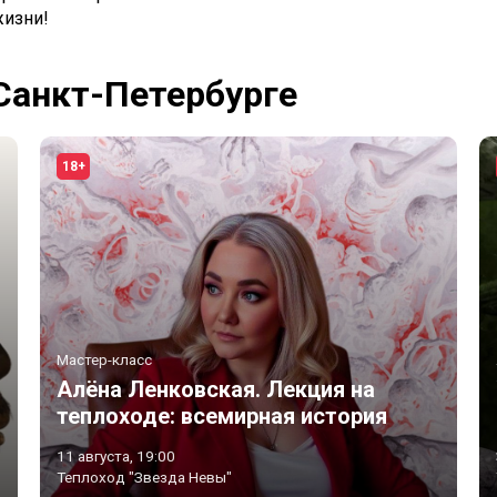
жизни!
Санкт-Петербурге
18+
Мастер-класс
Алёна Ленковская. Лекция на
теплоходе: всемирная история
серийн ых убийств.
11 августа, 19:00
Теплоход "Звезда Невы"