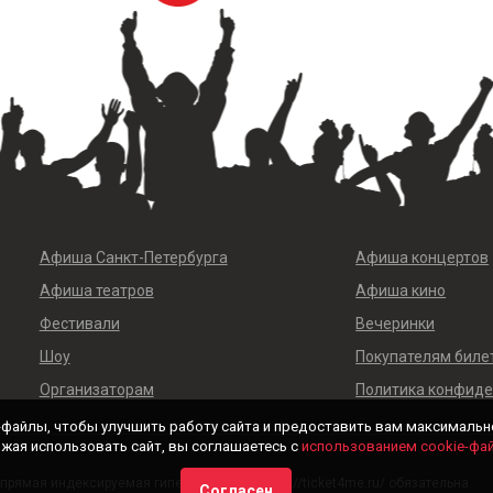
Афиша Санкт-Петербурга
Афиша концертов
Афиша театров
Афиша кино
Фестивали
Вечеринки
Шоу
Покупателям биле
Организаторам
Политика конфид
-файлы, чтобы улучшить работу сайта и предоставить вам максимальн
жая использовать сайт, вы соглашаетесь с
использованием cookie-фа
рямая индексируемая гиперссылка на https://ticket4me.ru/ обязательна.
Согласен