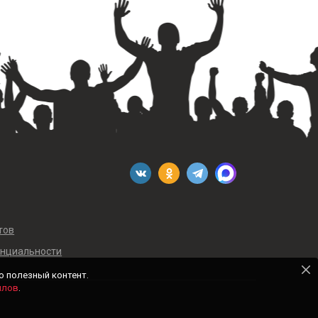
тов
енциальности
о полезный контент.
йлов
.