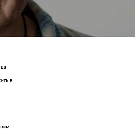
гда
жить в
воим