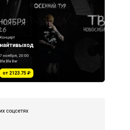
Концерт
найтивыход
7 ноября, 20:00
Bla Bla Bar
от 2123.75 ₽
их соцсетях