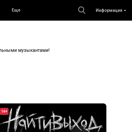
Еще
Информация
альными музыкантами!
16+