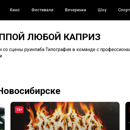
Кино
Фестивали
Вечеринки
Шоу
Спорт
УППОЙ ЛЮБОЙ КАПРИЗ
 со сцены руинпаба Типография в команде с профессион
и
 Новосибирске
16+