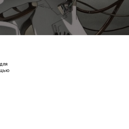
 для
ощью