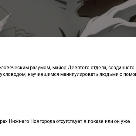
человеческим разумом, майор Девятого отдела, созданного
а Кукловодом, научившимся манипулировать людьми с пом
рах Нижнего Новгорода отсутствует в показе или он уже