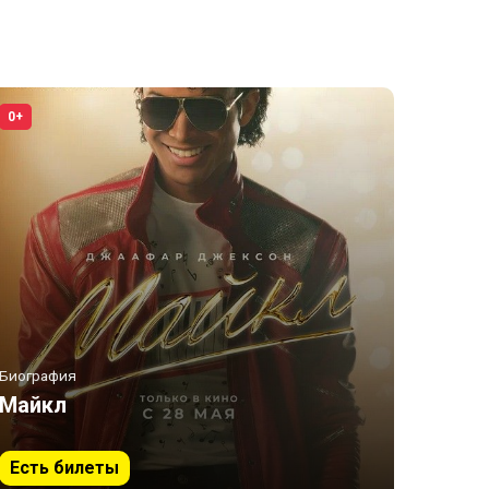
0+
Биография
Майкл
Есть билеты