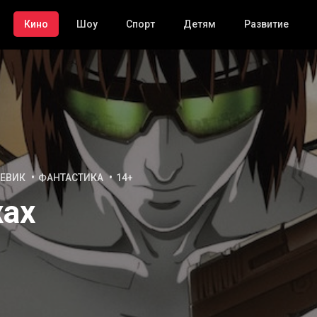
Кино
Шоу
Спорт
Детям
Развитие
ЕВИК
ФАНТАСТИКА
14+
хах