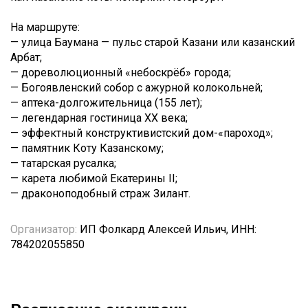
На маршруте:
— улица Баумана — пульс старой Казани или казанский
Арбат;
— дореволюционный «небоскрёб» города;
— Богоявленский собор с ажурной колокольней;
— аптека-долгожительница (155 лет);
— легендарная гостиница XX века;
— эффектный конструктивистский дом-«пароход»;
— памятник Коту Казанскому;
— татарская русалка;
— карета любимой Екатерины II;
— драконоподобный страж Зилант.
Организатор:
ИП Фолкард Алексей Ильич, ИНН:
784202055850