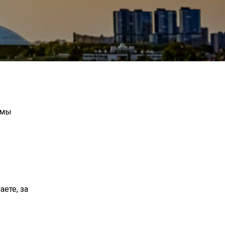
 мы
аете, за