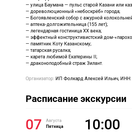
— улица Баумана — пульс старой Казани или каз
— дореволюционный «небоскрёб» города;
— Богоявленский собор с ажурной колокольней
— аптека-долгожительница (155 лет);
— легендарная гостиница XX века;
— эффектный конструктивистский дом-«парохо
— памятник Коту Казанскому;
— татарская русалка;
— карета любимой Екатерины II;
— драконоподобный страж Зилант.
Организатор:
ИП Фолкард Алексей Ильич, ИНН:
Расписание экскурсии
07
10:00
Августа
Пятница