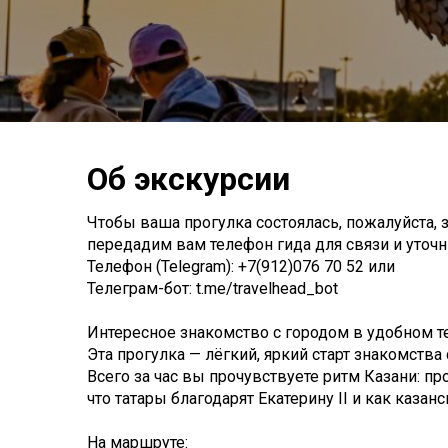
Об экскурсии
Чтобы ваша прогулка состоялась, пожалуйста, з
передадим вам телефон гида для связи и уточни
Телефон (Telegram): +7(912)076 70 52 или
Телеграм-бот: t.me/travelhead_bot
Интересное знакомство с городом в удобном т
Эта прогулка — лёгкий, яркий старт знакомства 
Всего за час вы прочувствуете ритм Казани: пр
что татары благодарят Екатерину II и как казан
На маршруте: