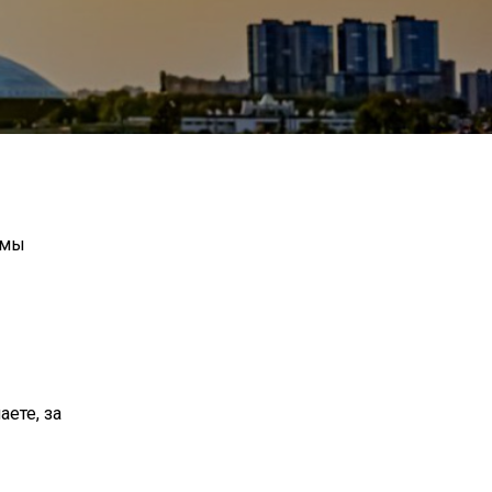
 мы
аете, за