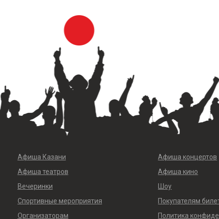
Афиша Казани
Афиша концертов
Афиша театров
Афиша кино
Вечеринки
Шоу
Спортивные мероприятия
Покупателям биле
Организаторам
Политика конфид