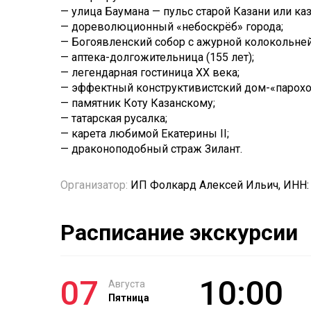
— улица Баумана — пульс старой Казани или каз
— дореволюционный «небоскрёб» города;
— Богоявленский собор с ажурной колокольней
— аптека-долгожительница (155 лет);
— легендарная гостиница XX века;
— эффектный конструктивистский дом-«парохо
— памятник Коту Казанскому;
— татарская русалка;
— карета любимой Екатерины II;
— драконоподобный страж Зилант.
Организатор:
ИП Фолкард Алексей Ильич, ИНН:
Расписание экскурсии
07
10:00
Августа
Пятница