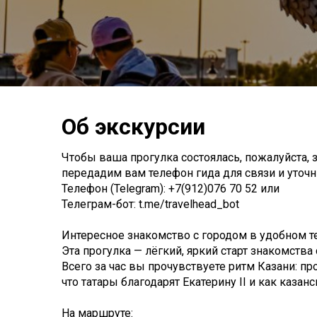
Об экскурсии
Чтобы ваша прогулка состоялась, пожалуйста, з
передадим вам телефон гида для связи и уточни
Телефон (Telegram): +7(912)076 70 52 или
Телеграм-бот: t.me/travelhead_bot
Интересное знакомство с городом в удобном т
Эта прогулка — лёгкий, яркий старт знакомства 
Всего за час вы прочувствуете ритм Казани: пр
что татары благодарят Екатерину II и как казан
На маршруте: