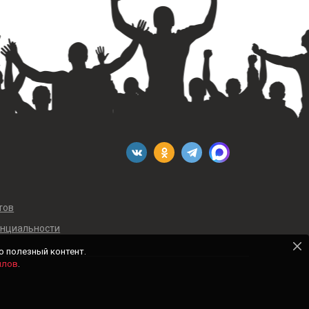
тов
енциальности
о полезный контент.
йлов
.