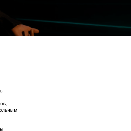
ть
ов,
 сольным
бы