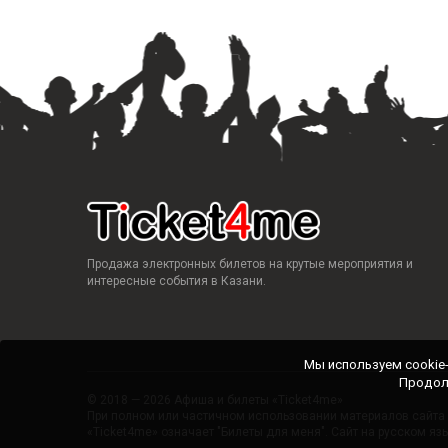
Продажа электронных билетов на крутые мероприятия и
интересные события в Казани.
Мы используем cookie
Продол
© 2018 — 2026 Афиша и билеты «Ticket4me»
При полном или частичном использовании материалов сайта п
«Ticket4me» означает "Билеты для меня". Сайт на русском яз