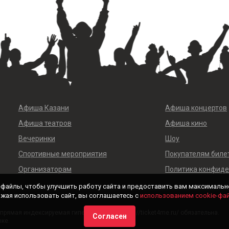
Афиша Казани
Афиша концертов
Афиша театров
Афиша кино
Вечеринки
Шоу
Спортивные мероприятия
Покупателям биле
Организаторам
Политика конфид
-файлы, чтобы улучшить работу сайта и предоставить вам максимальн
жая использовать сайт, вы соглашаетесь с
использованием cookie-фа
рямая индексируемая гиперссылка на https://ticket4me.ru/ обязательна.
Согласен
ыке.