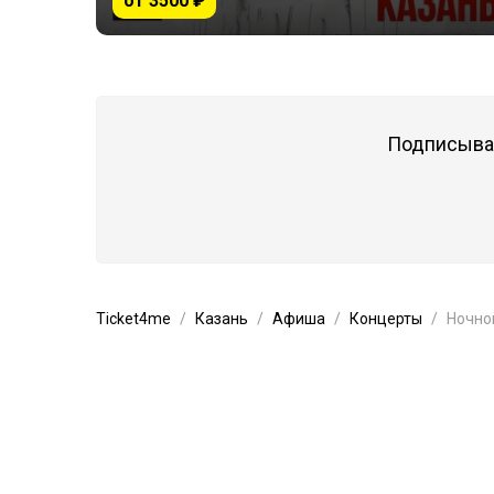
от 3500 ₽
Подписывай
Ticket4me
Казань
Афиша
Концерты
Ночно