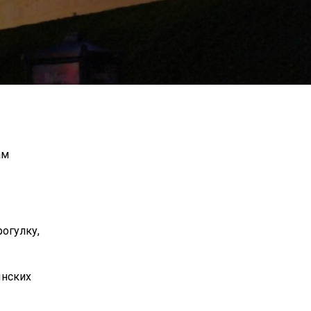
ам
огулку,
ынских