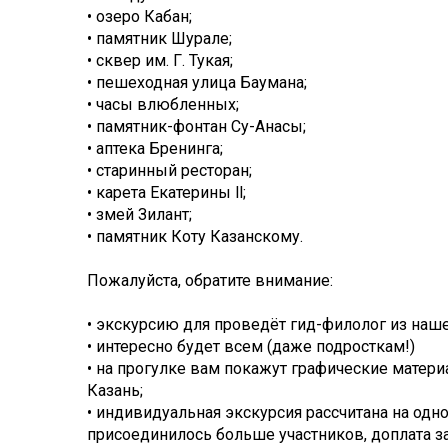
• озеро Кабан;
• памятник Шурале;
• сквер им. Г. Тукая;
• пешеходная улица Баумана;
• часы влюбленных;
• памятник-фонтан Су-Анасы;
• аптека Бренинга;
• старинный ресторан;
• карета Екатерины ll;
• змей Зилант;
• памятник Коту Казанскому.
Пожалуйста, обратите внимание:
• экскурсию для проведёт гид-филолог из наш
• интересно будет всем (даже подросткам!)
• на прогулке вам покажут графические мате
Казань;
• индивидуальная экскурсия рассчитана на одно
присоединилось больше участников, доплата за